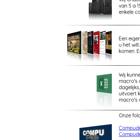
van 5 a 
enkele c
Een eigen
u het wil
komen. E
Wij kunn
macro's 
dagelijk
uitvoert
macro's 
Onze fold
Compude
Compudea