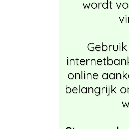
wordt vo
vi
Gebruik 
internetbank
online aank
belangrijk om
w