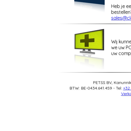
Heb je ee
bestellen
sales@cl
Wij kunn
we uw PC
uw compu
PETSS BV, Kanunnik
BTW: BE-0434.641.459 - Tel:
+32
Verk